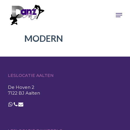
Skip
to
Men
main
content
MODERN
LESLOCATIE AALTEN
De Hoven 2
7122 BJ Aalten