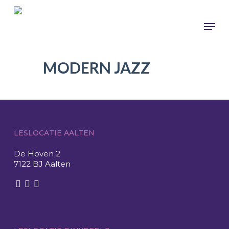
Skip
to
Men
main
Close
content
Menu
MODERN JAZZ
LESLOCATIE AALTEN
De Hoven 2
7122 BJ Aalten