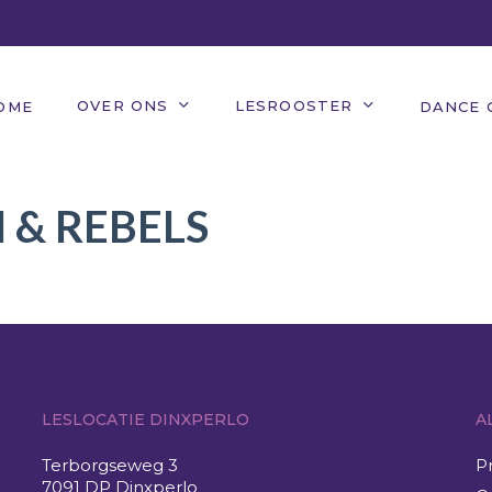
OVER ONS
LESROOSTER
OME
DANCE 
 & REBELS
LESLOCATIE DINXPERLO
A
Terborgseweg 3
P
7091 DP Dinxperlo